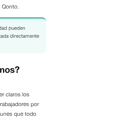
 Qonto.
idad pueden
izada directamente
omos?
r claros los
trabajadores por
munes que todo