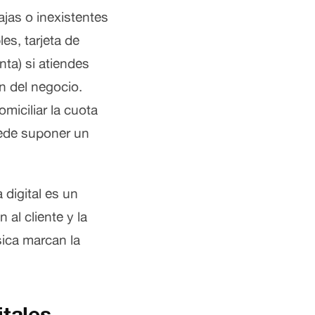
jas o inexistentes
es, tarjeta de
nta) si atiendes
ón del negocio.
miciliar la cuota
uede suponer un
 digital es un
 al cliente y la
sica marcan la
itales