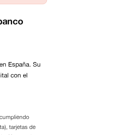
 banco
 en España. Su
tal con el
(cumpliendo
a), tarjetas de