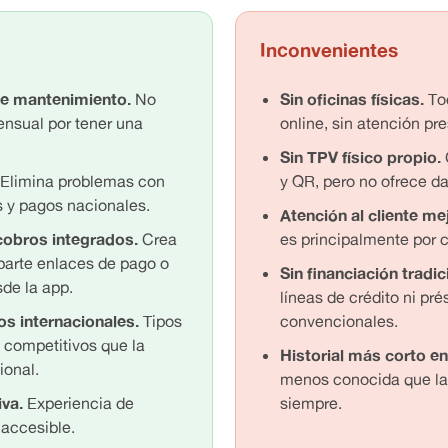
Inconvenientes
de mantenimiento.
No
Sin oficinas físicas.
Tod
nsual por tener una
online, sin atención pre
Sin TPV físico propio.
Elimina problemas con
y QR, pero no ofrece da
s y pagos nacionales.
Atención al cliente me
cobros integrados.
Crea
es principalmente por c
parte enlaces de pago o
Sin financiación tradic
de la app.
líneas de crédito ni pr
os internacionales.
Tipos
convencionales.
competitivos que la
Historial más corto e
onal.
menos conocida que la
iva.
Experiencia de
siempre.
 accesible.