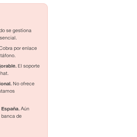
o se gestiona
sencial.
Cobra por enlace
táfono.
jorable.
El soporte
hat.
ional.
No ofrece
éstamos
n España.
Aún
 banca de